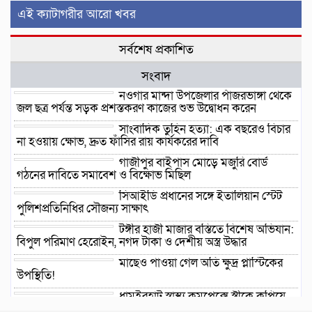
এই ক্যাটাগরীর আরো খবর
সর্বশেষ প্রকাশিত
সংবাদ
নওগাঁর মান্দা উপজেলার পাঁজরভাঙ্গা থেকে
জল ছত্র পর্যন্ত সড়ক প্রশস্তকরণ কাজের শুভ উদ্বোধন করেন
সাংবাদিক তুহিন হত্যা: এক বছরেও বিচার
না হওয়ায় ক্ষোভ, দ্রুত ফাঁসির রায় কার্যকরের দাবি
গাজীপুর বাইপাস মোড়ে মজুরি বোর্ড
গঠনের দাবিতে সমাবেশ ও বিক্ষোভ মিছিল
সিআইডি প্রধানের সঙ্গে ইতালিয়ান স্টেট
পুলিশপ্রতিনিধির সৌজন্য সাক্ষাৎ
টঙ্গীর হাজী মাজার বস্তিতে বিশেষ অভিযান:
বিপুল পরিমাণ হেরোইন, নগদ টাকা ও দেশীয় অস্ত্র উদ্ধার
মাছেও পাওয়া গেল অতি ক্ষুদ্র প্লাস্টিকের
উপস্থিতি!
ধামইরহাট স্বাস্থ্য কমপ্লেক্সে স্ত্রীকে কুপিয়ে
হত্যা: স্বামী আটক