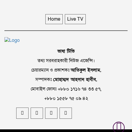
মান্দায় মাটির নিচে লুকানো ৮০ লিটার
চোলাই মদ তৈরির উপকরণ উদ্ধার, গ্রেপ্তার
১
Home
Live TV
একীভূত ৫ ব্যাংকের আমানতকারীদের জন্য
বড় সুখবর দিল কেন্দ্রীয় ব্যাংক।
ভাষা টিভি
তথ্য সরবরাহকারী নিউজ এজেন্সি।
দেশের সকল দুধ ও দুগ্ধজাত পণ্যে মিললো
অতিক্ষুদ্র প্লাস্টিকের উপস্থিতি।
চেয়ারম্যান ও প্রকাশকঃ
আতিকুল ইসলাম,
সম্পাদকঃ
মোহাম্মদ আহসান হাবীব,
মোবাইল ফোনঃ +৮৮০ ১৭১৬ ৭৪ ৩৩ ৫৭,
+৮৮০ ১৫৫৮ ৭৫ ০৯ ৪২