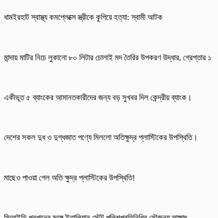
ধামইরহাট স্বাস্থ্য কমপ্লেক্সে স্ত্রীকে কুপিয়ে হত্যা: স্বামী আটক
মান্দায় মাটির নিচে লুকানো ৮০ লিটার চোলাই মদ তৈরির উপকরণ উদ্ধার, গ্রেপ্তার ১
একীভূত ৫ ব্যাংকের আমানতকারীদের জন্য বড় সুখবর দিল কেন্দ্রীয় ব্যাংক।
দেশের সকল দুধ ও দুগ্ধজাত পণ্যে মিললো অতিক্ষুদ্র প্লাস্টিকের উপস্থিতি।
মাছেও পাওয়া গেল অতি ক্ষুদ্র প্লাস্টিকের উপস্থিতি!
সিআইডি প্রধানের সঙ্গে ইতালিয়ান স্টেট পুলিশপ্রতিনিধির সৌজন্য সাক্ষাৎ