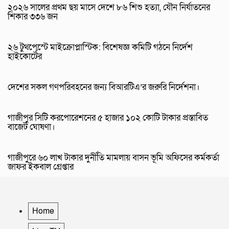
২০২৬ সালের প্রথম ছয় মাসে দেশে ৮৬ শিশু হত্যা, যৌন নির্যাতনের
শিকার ৩৩৬ জন
২৬ টুথপেস্টে মাইক্রোপ্লাস্টিক: বিশেষজ্ঞ কমিটি গঠনে নির্দেশ
হাইকোর্টের
দেশের সকল গণপরিবহনের জন্য বিআরটিএ’র জরুরি নির্দেশনা।
গাজীপুর সিটি করপোরেশনের ৫ হাজার ১০২ কোটি টাকার প্রস্তাবিত
বাজেট ঘোষণা‌।
গাজীপুরে ৬০ লাখ টাকার দুর্নীতি মামলায় বাসন ভূমি অফিসের কর্মকর্তা
জাফর ইকবাল গ্রেপ্তার
Home