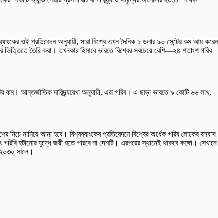
্বব্যাংকের ওই প্রতিবেদন অনুযায়ী, সারা বিশ্বে এখন দৈনিক ১ ডলার ৯০ সেন্টের কম আয় করেন
ের ভিত্তিতে তৈরি করা। তখনকার হিসাবে ভারতে বিশ্বের সবচেয়ে বেশি—২৪ শতাংশ গরিব
র কম। আন্তর্জাতিক দারিদ্র্যরেখা অনুযায়ী, এরা গরিব। এ ছাড়া ভারতে ৯ কোটি ৬৬ লাখ,
তাংশের নিচে নামিয়ে আনা হবে। বিশ্বব্যাংকের প্রতিবেদনে বিশ্বের অর্ধেক গরিব লোকের বসবাস
ৎ গরিবি হটানোর যুদ্ধে জয়ী হতে পারবে না দেশটি। এরপরের স্থানেই থাকবে কঙ্গো। সেখানে
ে ২০৩০ সালে।