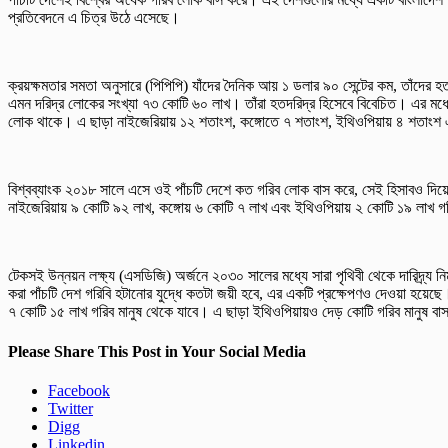
প্রতিবেদনে এ চিত্র উঠে এসেছে।
ক্রয়ক্ষমতার সমতা অনুসারে (পিপিপি) যাঁদের দৈনিক আয় ১ ডলার ৯০ সেন্টের কম, তাঁদের হত
এমন দরিদ্র লোকের সংখ্যা ৭৩ কোটি ৬০ লাখ। তাঁরা হতদরিদ্র হিসেবে বিবেচিত। এর ম
লোক থাকে। এ ছাড়া নাইজেরিয়ায় ১২ শতাংশ, কঙ্গোতে ৭ শতাংশ, ইথিওপিয়ায় ৪ শতাংশ 
বিশ্বব্যাংক ২০১৮ সালে এসে ওই পাঁচটি দেশে কত গরিব লোক বাস করে, সেই হিসাবও দিয়েছ
নাইজেরিয়ায় ৯ কোটি ৯২ লাখ, কঙ্গোয় ৬ কোটি ৭ লাখ এবং ইথিওপিয়ায় ২ কোটি ১৯ লাখ গর
টেকসই উন্নয়ন লক্ষ্য (এসডিজি) অর্জনে ২০৩০ সালের মধ্যে সারা পৃথিবী থেকে দারিদ্র্য নি
করা পাঁচটি দেশ গরিবি হটানোর যুদ্ধে কতটা জয়ী হবে, এর একটি প্রক্ষেপণও দেওয়া হয়েছ
৭ কোটি ১৫ লাখ গরিব মানুষ থেকে যাবে। এ ছাড়া ইথিওপিয়ায়ও দেড় কোটি গরিব মানুষ ব
Please Share This Post in Your Social Media
Facebook
Twitter
Digg
Linkedin