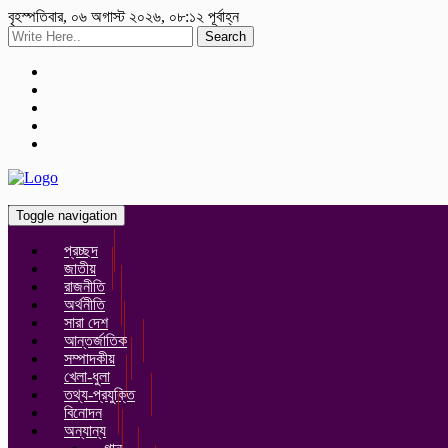
বৃহস্পতিবার, ০৬ অগাস্ট ২০২৬, ০৮:১২ পূর্বাহ্ন
Search
Toggle navigation
প্রচ্ছদ
জাতীয়
রাজনীতি
অর্থনীতি
সারা দেশ
আন্তর্জাতিক
সম্পাদকীয়
খেলা-ধুলা
তথ্য-প্রযুক্তি
বিনোদন
অন্যান্য