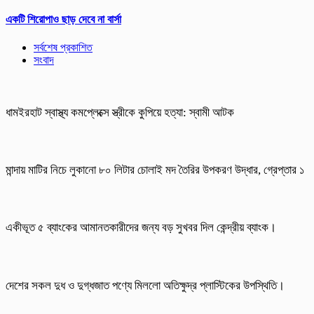
একটি শিরোপাও ছাড় দেবে না বার্সা
সর্বশেষ প্রকাশিত
সংবাদ
ধামইরহাট স্বাস্থ্য কমপ্লেক্সে স্ত্রীকে কুপিয়ে হত্যা: স্বামী আটক
মান্দায় মাটির নিচে লুকানো ৮০ লিটার চোলাই মদ তৈরির উপকরণ উদ্ধার, গ্রেপ্তার ১
একীভূত ৫ ব্যাংকের আমানতকারীদের জন্য বড় সুখবর দিল কেন্দ্রীয় ব্যাংক।
দেশের সকল দুধ ও দুগ্ধজাত পণ্যে মিললো অতিক্ষুদ্র প্লাস্টিকের উপস্থিতি।