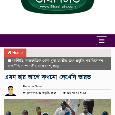
Toggle
navigat
Home
অর্থনীতি
,
আন্তর্জাতিক
,
খেলা-ধুলা
,
জাতীয়
,
তথ্য-প্রযুক্তি
,
ধর্ম
,
বিনোদন
,
রাজনীতি
,
সম্পাদকীয়
,
সারা দেশ
,
স্বাস্থ্য
এমন হার আগে কখনো দেখেনি ভারত
Reporter Name
বৃহস্পতিবার, ৩১ জানুয়ারি, ২০১৯
২১৩ পাঠ করা হয়েছে