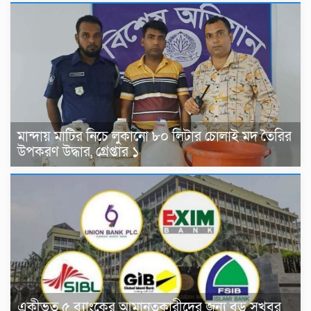
মান্দায় মাটির নিচে লুকানো ৮০ লিটার চোলাই মদ তৈরির
উপকরণ উদ্ধার, গ্রেপ্তার ১
একীভূত ৫ ব্যাংকের আমানতকারীদের জন্য বড় সুখবর