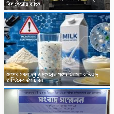
দিল কেন্দ্রীয় ব্যাংক।
দেশের সকল দুধ ও দুগ্ধজাত পণ্যে মিললো অতিক্ষুদ্র
প্লাস্টিকের উপস্থিতি।