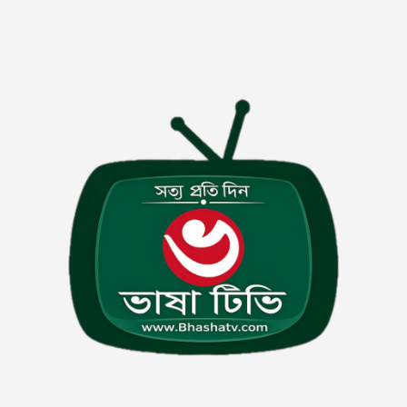
জন
২৬ টুথপেস্টে মাইক্রোপ্লাস্টিক: বিশেষজ্ঞ
কমিটি গঠনে নির্দেশ হাইকোর্টের
দেশের সকল গণপরিবহনের জন্য
বিআরটিএ’র জরুরি নির্দেশনা।
গাজীপুর সিটি করপোরেশনের ৫ হাজার
১০২ কোটি টাকার প্রস্তাবিত বাজেট
ঘোষণা‌।
গাজীপুরে ৬০ লাখ টাকার দুর্নীতি মামলায়
বাসন ভূমি অফিসের কর্মকর্তা জাফর
ইকবাল গ্রেপ্তার
জার্মানির হতাশাজনক বিদায়ের পর সরে