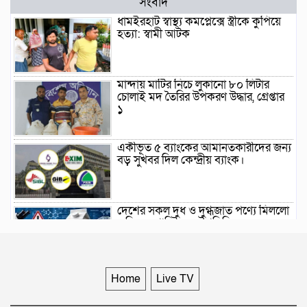
সংবাদ
ধামইরহাট স্বাস্থ্য কমপ্লেক্সে স্ত্রীকে কুপিয়ে
হত্যা: স্বামী আটক
মান্দায় মাটির নিচে লুকানো ৮০ লিটার
চোলাই মদ তৈরির উপকরণ উদ্ধার, গ্রেপ্তার
১
একীভূত ৫ ব্যাংকের আমানতকারীদের জন্য
বড় সুখবর দিল কেন্দ্রীয় ব্যাংক।
দেশের সকল দুধ ও দুগ্ধজাত পণ্যে মিললো
অতিক্ষুদ্র প্লাস্টিকের উপস্থিতি।
Home
Live TV
২০২৬ সালের প্রথম ছয় মাসে দেশে ৮৬
শিশু হত্যা, যৌন নির্যাতনের শিকার ৩৩৬